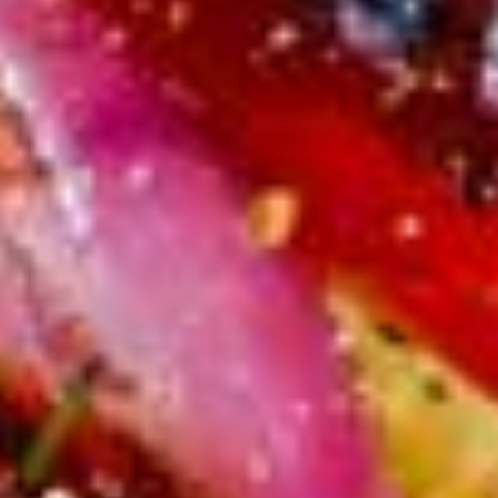
vins
? Découvrez notre rubrique dédiée !
Publié
le 30 mai 2017
, par
Marie Lallemand
Mise à jour effectuée
le 31 mars 2026
Toutlevin
Articles
Tous nos accords mets et vins
Quels vins sur vos grillades & salades d'été ?
Partager cet article
Inscrivez-vous à notre newsletter
Je m'inscris
Vous aimerez peut-être
Nos derniers articles
Tout afficher
Culture vin