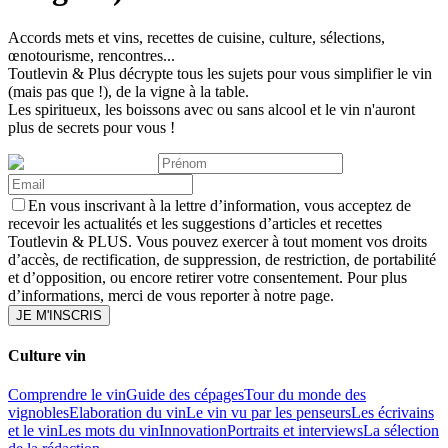
Accords mets et vins, recettes de cuisine, culture, sélections,
œnotourisme, rencontres...
Toutlevin & Plus décrypte tous les sujets pour vous simplifier le vin
(mais pas que !), de la vigne à la table.
Les spiritueux, les boissons avec ou sans alcool et le vin n'auront
plus de secrets pour vous !
En vous inscrivant à la lettre d’information, vous acceptez de
recevoir les actualités et les suggestions d’articles et recettes
Toutlevin & PLUS. Vous pouvez exercer à tout moment vos droits
d’accès, de rectification, de suppression, de restriction, de portabilité
et d’opposition, ou encore retirer votre consentement. Pour plus
d’informations, merci de vous reporter à notre page.
JE M'INSCRIS
Culture vin
Comprendre le vin
Guide des cépages
Tour du monde des
vignobles
Elaboration du vin
Le vin vu par les penseurs
Les écrivains
et le vin
Les mots du vin
Innovation
Portraits et interviews
La sélection