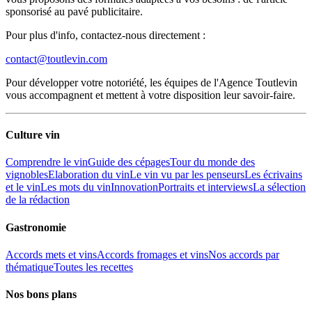
sponsorisé au pavé publicitaire.
Pour plus d'info, contactez-nous directement :
contact@toutlevin.com
Pour développer votre notoriété, les équipes de l'Agence Toutlevin
vous accompagnent et mettent à votre disposition leur savoir-faire.
Culture vin
Comprendre le vin
Guide des cépages
Tour du monde des
vignobles
Elaboration du vin
Le vin vu par les penseurs
Les écrivains
et le vin
Les mots du vin
Innovation
Portraits et interviews
La sélection
de la rédaction
Gastronomie
Accords mets et vins
Accords fromages et vins
Nos accords par
thématique
Toutes les recettes
Nos bons plans