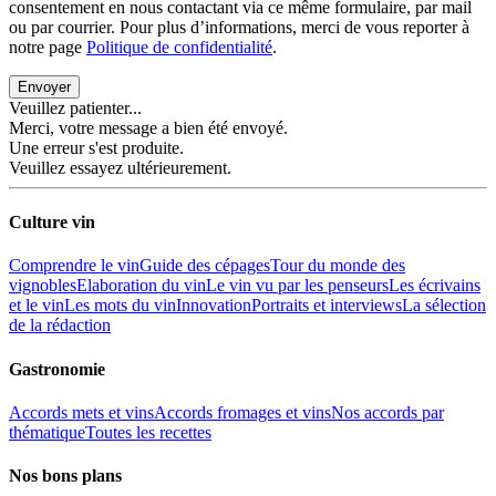
consentement en nous contactant via ce même formulaire, par mail
ou par courrier. Pour plus d’informations, merci de vous reporter à
notre page
Politique de confidentialité
.
Envoyer
Veuillez patienter...
Merci, votre message a bien été envoyé.
Une erreur s'est produite.
Veuillez essayez ultérieurement.
Culture vin
Comprendre le vin
Guide des cépages
Tour du monde des
vignobles
Elaboration du vin
Le vin vu par les penseurs
Les écrivains
et le vin
Les mots du vin
Innovation
Portraits et interviews
La sélection
de la rédaction
Gastronomie
Accords mets et vins
Accords fromages et vins
Nos accords par
thématique
Toutes les recettes
Nos bons plans