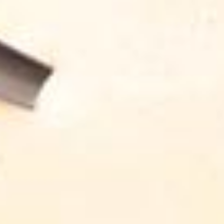
Créée et réalisée par
Toutlevin & PLUS
Ingrédients
125 g de farine de blé fluide
2 œufs
30 cl de lait entier
30 g de beurre fondu
1 cuillère à soupe d'huile de tournesol
sel
Dans un saladier, verser la farine et une pincée de sel. Creuser un
puits, y casser les œufs entiers.
Mélanger énergiquement à l’aide d’un fouet et ajouter l’huile puis le
lait peu à peu. Laisser reposer la pâte au moins 30 minutes.
Dans une poêle posée sur feu vif, déposer un peu de beurre, laisser
fondre puis verser une louche de pâte qui en recouvrira tout le fond.
Laisser cuire pendant 1 minute environ. Retourner la crêpe et faire
cuire 1 minute supplémentaire.
Répéter l’opération jusqu’à épuisement de la pâte.
Une fois toutes les crêpes cuites, les garnir selon vos choix : pâte à