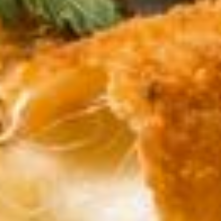
Créée et réalisée par
Margaux
Cheffe
Ingrédients
1 reblochon
3 œufs
100 g de farine
100 g de chapelure
6 tranches de viande des grisons
10 brins de ciboulette
1 litre d’huile de friture
Poivre du moulin
Couper le reblochon en tronçons d'environ 5 cms. Verser dans deux
assiettes creuses différentes la farine et la chapelure.
Dans une troisième assiette, battre les œufs avec 2 tours de moulin à
poivre et la ciboulette ciselée.
Tailler la viande des grisons en lamelles et entourer les cubes de
reblochon avec cette viande séchée.
A l’aide de deux fourchettes, tremper les cubes de reblochon dans
les œufs battus, puis la farine puis la chapelure. Renouveler
l’opération une seconde fois.